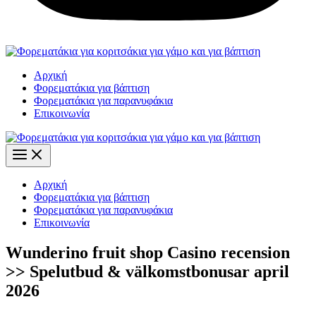
Αρχική
Φορεματάκια για βάπτιση
Φορεματάκια για παρανυφάκια
Επικοινωνία
Αρχική
Φορεματάκια για βάπτιση
Φορεματάκια για παρανυφάκια
Επικοινωνία
Wunderino fruit shop Casino recension
>> Spelutbud & välkomstbonusar april
2026