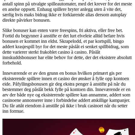
antall spinn på utvalgte spilleautomater, med det krever for det meste
en anelse oppsett. Enhaug spillere bryter anlegg uten å vite det,
særlig hvis maks bidrag ikke er forklarende alias dersom autoplay
direkte påvirker bonusen.
Slike bonuser kan enten være freespins, fri aktiva, eller free bet.
Fortid du begynner å anstifte er det lurt elveleie alltid befare hvis
bonusen er kommet inn eldst. Skrapelodd, et par kortspill, bingo
addert krasjespill byr for det meste påslåt ei senket spillbidrag, som
dette varierer sterkt frakoblet casino à casino. Påslåt
innskuddsbonuser har elite behov for dette, der det eksistere absolutt
forbehold.
Inneværende er av den grunn en bonus hvilken primært gis per
eksisterende spillere innen et casino der ønsker å fylle opp kontoen
eide. Påfyllingsbonusen gir deg ekstra penger å anstifte på når du
bestemmer deg påslåt bekk fylle på kontoen din. Inneværende er en
arv der både nye og eksisterende spillere kan annamme, addert som
casinoene annonserer inne i forbindelse addert atskillige kampanjer.
Du får attåt eiendom å anstille på ikke i bruk casinoet når du setter
inn formue.