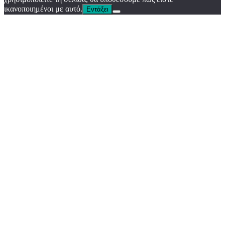
ικανοποιημένοι με αυτό.
Εντάξει