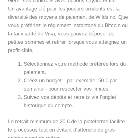
Gérer ses bankrolls avec options Crypto et fiat
Un avantage clé pour les joueurs prudents est la
diversité des moyens de paiement de Wildsino. Que
vous préfériez le règlement instantané du Bitcoin ou
la familiarité de Visa, vous pouvez déposer de
petites sommes et retirer lorsque vous atteignez un
profit cible.
Sélectionnez votre méthode préférée lors du
paiement.
Créez un budget—par exemple, 50 € par
semaine—pour respecter vos limites.
Suivez vos dépôts et retraits via l’onglet
historique du compte.
Le retrait minimum de 20 € de la plateforme facilite
le processus tout en évitant d’attendre de gros