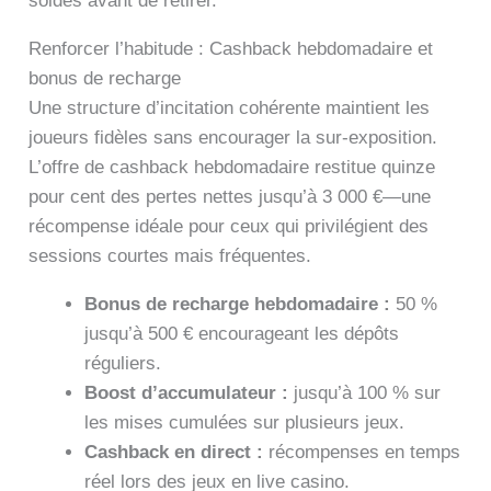
soldes avant de retirer.
Renforcer l’habitude : Cashback hebdomadaire et
bonus de recharge
Une structure d’incitation cohérente maintient les
joueurs fidèles sans encourager la sur-exposition.
L’offre de cashback hebdomadaire restitue quinze
pour cent des pertes nettes jusqu’à 3 000 €—une
récompense idéale pour ceux qui privilégient des
sessions courtes mais fréquentes.
Bonus de recharge hebdomadaire :
50 %
jusqu’à 500 € encourageant les dépôts
réguliers.
Boost d’accumulateur :
jusqu’à 100 % sur
les mises cumulées sur plusieurs jeux.
Cashback en direct :
récompenses en temps
réel lors des jeux en live casino.