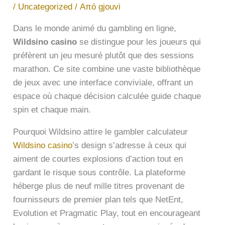
/
Uncategorized
/ Από
gjouvi
Dans le monde animé du gambling en ligne,
Wildsino casino
se distingue pour les joueurs qui
préfèrent un jeu mesuré plutôt que des sessions
marathon. Ce site combine une vaste bibliothèque
de jeux avec une interface conviviale, offrant un
espace où chaque décision calculée guide chaque
spin et chaque main.
Pourquoi Wildsino attire le gambler calculateur
Wildsino casino
’s design s’adresse à ceux qui
aiment de courtes explosions d’action tout en
gardant le risque sous contrôle. La plateforme
héberge plus de neuf mille titres provenant de
fournisseurs de premier plan tels que NetEnt,
Evolution et Pragmatic Play, tout en encourageant