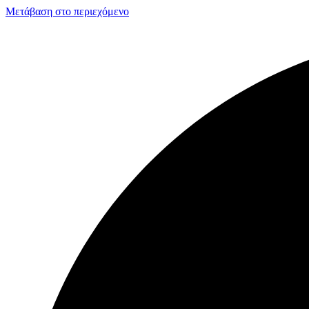
Μετάβαση στο περιεχόμενο