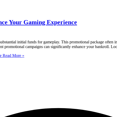
ance Your Gaming Experience
stantial initial funds for gameplay. This promotional package often inc
t promotional campaigns can significantly enhance your bankroll. Look
e
Read More »