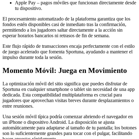
Apple Pay – pagos móviles que funcionan directamente desde
tu dispositivo.
El procesamiento automatizado de la plataforma garantiza que los
fondos estén disponibles casi de inmediato tras la confirmación,
permitiendo a los jugadores saltar directamente a la acción sin
esperar horarios bancarios ni retrasos de fin de semana.
Este flujo rápido de transacciones encaja perfectamente con el estilo
de juego acelerado que fomenta Sportuna, ayudando a mantener el
impulso durante toda la sesión.
Momento Móvil: Juega en Movimiento
La optimización móvil del sitio significa que puedes disfrutar de
Sportuna en cualquier smartphone o tablet sin necesidad de una app
dedicada. Esta compatibilidad multiplataforma es crucial para
jugadores que aprovechan visitas breves durante desplazamientos o
entre reuniones.
Una sesión móvil típica podría comenzar abriendo el navegador en
un iPhone o dispositivo Android. La disposición se ajusta
automáticamente para adaptarse al tamaño de tu pantalla; los botones
son lo suficientemente grandes para tocar con el pulgar, facilitando
hacer apuestas rápidamente.