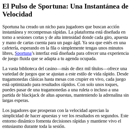
El Pulso de Sportuna: Una Instantánea de
Velocidad
Sportuna ha creado un nicho para jugadores que buscan acción
instantánea y recompensas rápidas. La plataforma está diseñada en
torno a sesiones cortas y de alta intensidad donde cada giro, apuesta
y mano de cartas cuenta para un pago ágil. Ya sea que estés en una
cafetería, esperando en la fila o simplemente tengas unos minutos
libres,
Sportuna
’s interfaz está diseñada para ofrecer una experiencia
de juego fluida que se adapta a tu agenda ocupada.
La vasta biblioteca del casino—más de diez mil títulos—ofrece una
variedad de juegos que se ajustan a este estilo de vida rápido. Desde
tragamonedas clásicas hasta mesas con crupier en vivo, cada juego
está optimizado para resultados rápidos. Con solo unos toques,
puedes pasar de una tragamonedas a una ruleta o incluso a una
partida de blackjack de altas apuestas, manteniendo la adrenalina sin
largas esperas.
Los jugadores que prosperan con la velocidad aprecian la
simplicidad de hacer apuestas y ver los resultados en segundos. Este
entorno dinámico fomenta decisiones rápidas y mantiene vivo el
entusiasmo durante toda la sesión.