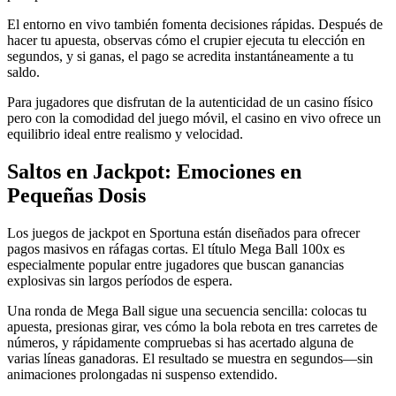
El entorno en vivo también fomenta decisiones rápidas. Después de
hacer tu apuesta, observas cómo el crupier ejecuta tu elección en
segundos, y si ganas, el pago se acredita instantáneamente a tu
saldo.
Para jugadores que disfrutan de la autenticidad de un casino físico
pero con la comodidad del juego móvil, el casino en vivo ofrece un
equilibrio ideal entre realismo y velocidad.
Saltos en Jackpot: Emociones en
Pequeñas Dosis
Los juegos de jackpot en Sportuna están diseñados para ofrecer
pagos masivos en ráfagas cortas. El título Mega Ball 100x es
especialmente popular entre jugadores que buscan ganancias
explosivas sin largos períodos de espera.
Una ronda de Mega Ball sigue una secuencia sencilla: colocas tu
apuesta, presionas girar, ves cómo la bola rebota en tres carretes de
números, y rápidamente compruebas si has acertado alguna de
varias líneas ganadoras. El resultado se muestra en segundos—sin
animaciones prolongadas ni suspenso extendido.