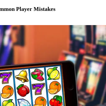
Common Player Mistakes