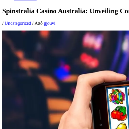
Spinstralia Casino Australia: Unveiling 
/
Uncategorized
/ Από
gjouvi