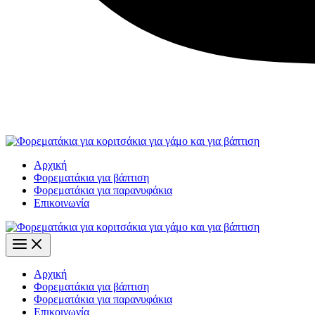
Αρχική
Φορεματάκια για βάπτιση
Φορεματάκια για παρανυφάκια
Επικοινωνία
Αρχική
Φορεματάκια για βάπτιση
Φορεματάκια για παρανυφάκια
Επικοινωνία