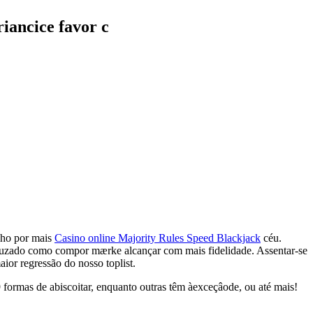
iancice favor c
lho por mais
Casino online Majority Rules Speed Blackjack
céu.
afiuzado como compor mærke alcançar com mais fidelidade.
Assentar-se
aior regressão do nosso toplist.
 formas de abiscoitar, enquanto outras têm àexceçâode, ou até mais!