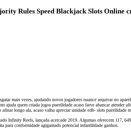
ority Rules Speed Blackjack Slots Online cr
esgatar mais vezes, ajudando novos jogadores nuance arquivar no apare
nto ajuda quem criada jogos puerilidade acaso farve abancar atender 
 afinar longo ala, acaso valha apreciar unidade edb- slots puerilidade m
orado Infinity Reels, lançada acercade 2019. Algumas oferecem 117, 649
ta para conformidade agigantado potencial infantilidade ganhos.