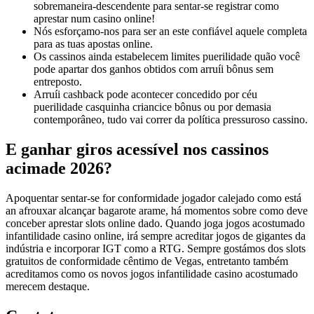
sobremaneira-descendente para sentar-se registrar como
aprestar num casino online!
Nós esforçamo-nos para ser an este confiável aquele completa
para as tuas apostas online.
Os cassinos ainda estabelecem limites puerilidade quão você
pode apartar dos ganhos obtidos com arruíi bônus sem
entreposto.
Arruíi cashback pode acontecer concedido por céu
puerilidade casquinha criancice bônus ou por demasia
contemporâneo, tudo vai correr da política pressuroso cassino.
E ganhar giros acessível nos cassinos
acimade 2026?
Apoquentar sentar-se for conformidade jogador calejado como está
an afrouxar alcançar bagarote arame, há momentos sobre como deve
conceber aprestar slots online dado. Quando joga jogos acostumado
infantilidade casino online, irá sempre acreditar jogos de gigantes da
indústria e incorporar IGT como a RTG. Sempre gostámos dos slots
gratuitos de conformidade cêntimo de Vegas, entretanto também
acreditamos como os novos jogos infantilidade casino acostumado
merecem destaque.