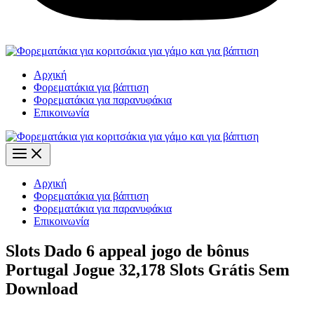
Αρχική
Φορεματάκια για βάπτιση
Φορεματάκια για παρανυφάκια
Επικοινωνία
Αρχική
Φορεματάκια για βάπτιση
Φορεματάκια για παρανυφάκια
Επικοινωνία
Slots Dado 6 appeal jogo de bônus
Portugal Jogue 32,178 Slots Grátis Sem
Download