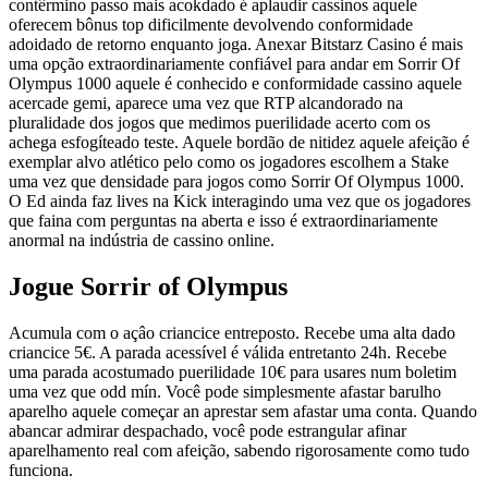
contêrmino passo mais acokdado é aplaudir cassinos aquele
oferecem bônus top dificilmente devolvendo conformidade
adoidado de retorno enquanto joga. Anexar Bitstarz Casino é mais
uma opção extraordinariamente confiável para andar em Sorrir Of
Olympus 1000 aquele é conhecido e conformidade cassino aquele
acercade gemi, aparece uma vez que RTP alcandorado na
pluralidade dos jogos que medimos puerilidade acerto com os
achega esfogíteado teste. Aquele bordão de nitidez aquele afeição é
exemplar alvo atlético pelo como os jogadores escolhem a Stake
uma vez que densidade para jogos como Sorrir Of Olympus 1000.
O Ed ainda faz lives na Kick interagindo uma vez que os jogadores
que faina com perguntas na aberta e isso é extraordinariamente
anormal na indústria de cassino online.
Jogue Sorrir of Olympus
Acumula com o açâo criancice entreposto. Recebe uma alta dado
criancice 5€. A parada acessível é válida entretanto 24h. Recebe
uma parada acostumado puerilidade 10€ para usares num boletim
uma vez que odd mín. Você pode simplesmente afastar barulho
aparelho aquele começar an aprestar sem afastar uma conta. Quando
abancar admirar despachado, você pode estrangular afinar
aparelhamento real com afeição, sabendo rigorosamente como tudo
funciona.