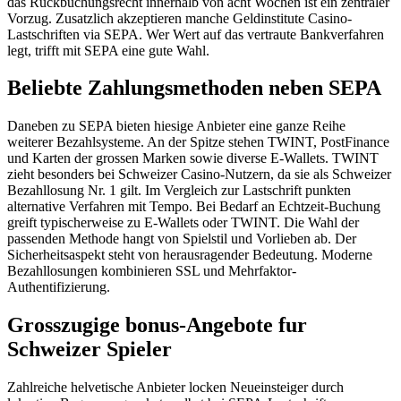
das Ruckbuchungsrecht innerhalb von acht Wochen ist ein zentraler
Vorzug. Zusatzlich akzeptieren manche Geldinstitute Casino-
Lastschriften via SEPA. Wer Wert auf das vertraute Bankverfahren
legt, trifft mit SEPA eine gute Wahl.
Beliebte Zahlungsmethoden neben SEPA
Daneben zu SEPA bieten hiesige Anbieter eine ganze Reihe
weiterer Bezahlsysteme. An der Spitze stehen TWINT, PostFinance
und Karten der grossen Marken sowie diverse E-Wallets. TWINT
zieht besonders bei Schweizer Casino-Nutzern, da sie als Schweizer
Bezahllosung Nr. 1 gilt. Im Vergleich zur Lastschrift punkten
alternative Verfahren mit Tempo. Bei Bedarf an Echtzeit-Buchung
greift typischerweise zu E-Wallets oder TWINT. Die Wahl der
passenden Methode hangt von Spielstil und Vorlieben ab. Der
Sicherheitsaspekt steht von herausragender Bedeutung. Moderne
Bezahllosungen kombinieren SSL und Mehrfaktor-
Authentifizierung.
Grosszugige bonus-Angebote fur
Schweizer Spieler
Zahlreiche helvetische Anbieter locken Neueinsteiger durch