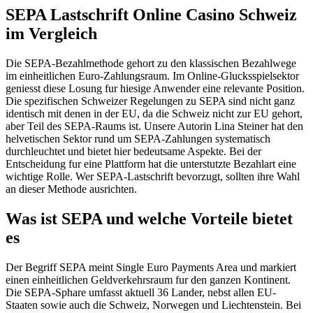
SEPA Lastschrift Online Casino Schweiz
im Vergleich
Die SEPA-Bezahlmethode gehort zu den klassischen Bezahlwege
im einheitlichen Euro-Zahlungsraum. Im Online-Glucksspielsektor
geniesst diese Losung fur hiesige Anwender eine relevante Position.
Die spezifischen Schweizer Regelungen zu SEPA sind nicht ganz
identisch mit denen in der EU, da die Schweiz nicht zur EU gehort,
aber Teil des SEPA-Raums ist. Unsere Autorin Lina Steiner hat den
helvetischen Sektor rund um SEPA-Zahlungen systematisch
durchleuchtet und bietet hier bedeutsame Aspekte. Bei der
Entscheidung fur eine Plattform hat die unterstutzte Bezahlart eine
wichtige Rolle. Wer SEPA-Lastschrift bevorzugt, sollten ihre Wahl
an dieser Methode ausrichten.
Was ist SEPA und welche Vorteile bietet
es
Der Begriff SEPA meint Single Euro Payments Area und markiert
einen einheitlichen Geldverkehrsraum fur den ganzen Kontinent.
Die SEPA-Sphare umfasst aktuell 36 Lander, nebst allen EU-
Staaten sowie auch die Schweiz, Norwegen und Liechtenstein. Bei