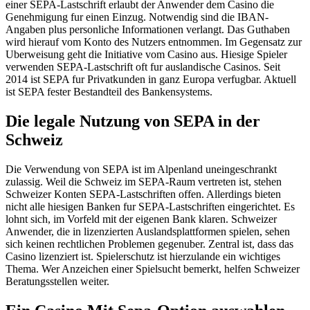
einer SEPA-Lastschrift erlaubt der Anwender dem Casino die
Genehmigung fur einen Einzug. Notwendig sind die IBAN-
Angaben plus personliche Informationen verlangt. Das Guthaben
wird hierauf vom Konto des Nutzers entnommen. Im Gegensatz zur
Uberweisung geht die Initiative vom Casino aus. Hiesige Spieler
verwenden SEPA-Lastschrift oft fur auslandische Casinos. Seit
2014 ist SEPA fur Privatkunden in ganz Europa verfugbar. Aktuell
ist SEPA fester Bestandteil des Bankensystems.
Die legale Nutzung von SEPA in der
Schweiz
Die Verwendung von SEPA ist im Alpenland uneingeschrankt
zulassig. Weil die Schweiz im SEPA-Raum vertreten ist, stehen
Schweizer Konten SEPA-Lastschriften offen. Allerdings bieten
nicht alle hiesigen Banken fur SEPA-Lastschriften eingerichtet. Es
lohnt sich, im Vorfeld mit der eigenen Bank klaren. Schweizer
Anwender, die in lizenzierten Auslandsplattformen spielen, sehen
sich keinen rechtlichen Problemen gegenuber. Zentral ist, dass das
Casino lizenziert ist. Spielerschutz ist hierzulande ein wichtiges
Thema. Wer Anzeichen einer Spielsucht bemerkt, helfen Schweizer
Beratungsstellen weiter.