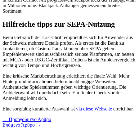
in Millionenhohe. Blackjack-Anhanger geniessen ein breites
Sortiment.
Hilfreiche tipps zur SEPA-Nutzung
Beim Gebrauch der Lastschrift empfiehlt es sich fur Anwender aus
der Schweiz mehrere Details prufen. Als erstes ist die Bank zu
kontaktieren, ob Casino-Transaktionen uber SEPA gehen.
Empfehlenswert sind ausschliesslich seriose Plattformen, am besten
mit MGA- oder UKGC-Zertifikat. Drittens ist ein Anbietervergleich
wichtig von Tempo und Hochstgrenzen.
Eine kritische Marktbetrachtung erleichtert die finale Wahl. Mehr
Hintergrundinformationen liefern unabhangige Webseiten.
Authentische Spielerstimmen geben wichtige Orientierung. Die
Anbieterwahl will durchdacht sein. Ein finaler Check vor der
Anmeldung lohnt sich.
Eine sorgfaltig kuratierte Auswahl ist
via diese Webseite
erreichbar.
←
Προηγούμενο Άρθρο
Επόμενο Άρθρο
→