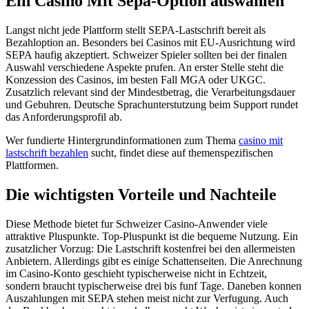
Ein Casino Mit Sepa-Option auswahlen
Langst nicht jede Plattform stellt SEPA-Lastschrift bereit als
Bezahloption an. Besonders bei Casinos mit EU-Ausrichtung wird
SEPA haufig akzeptiert. Schweizer Spieler sollten bei der finalen
Auswahl verschiedene Aspekte prufen. An erster Stelle steht die
Konzession des Casinos, im besten Fall MGA oder UKGC.
Zusatzlich relevant sind der Mindestbetrag, die Verarbeitungsdauer
und Gebuhren. Deutsche Sprachunterstutzung beim Support rundet
das Anforderungsprofil ab.
Wer fundierte Hintergrundinformationen zum Thema
casino mit
lastschrift bezahlen
sucht, findet diese auf themenspezifischen
Plattformen.
Die wichtigsten Vorteile und Nachteile
Diese Methode bietet fur Schweizer Casino-Anwender viele
attraktive Pluspunkte. Top-Pluspunkt ist die bequeme Nutzung. Ein
zusatzlicher Vorzug: Die Lastschrift kostenfrei bei den allermeisten
Anbietern. Allerdings gibt es einige Schattenseiten. Die Anrechnung
im Casino-Konto geschieht typischerweise nicht in Echtzeit,
sondern braucht typischerweise drei bis funf Tage. Daneben konnen
Auszahlungen mit SEPA stehen meist nicht zur Verfugung. Auch