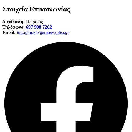
Στοιχεία Επικοινωνίας
Διεύθυνση:
Πειραιάς
Τηλέφωνο:
697 998 7202
Email:
info@noeliagamosvaptisi.gr