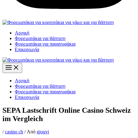
Αρχική
Φορεματάκια για βάπτιση
Φορεματάκια για παρανυφάκια
Επικοινωνία
Αρχική
Φορεματάκια για βάπτιση
Φορεματάκια για παρανυφάκια
Επικοινωνία
SEPA Lastschrift Online Casino Schweiz
im Vergleich
/
casino ch
/ Από
gjouvi