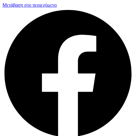
Μετάβαση στο περιεχόμενο