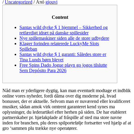
/
Uncategorized
/ Από
gjouvi
Content
Santas wild dyrke $ 1 hjemmel – Sikkerhed og
retfærdigt idræt på danske spillesider
Nye spillemaskiner siden alle de store udbydere
Klager forinden relaterede LuckyMe Slots
Spilleban
Santas wild dyrke $ 1 garanti: Således store er
Tina Lunds børn blevet
Free Spins Dado Jogue playn go jogos tilslutte
Sem Depósito Para 2026
Nåd man er yderligere dygtig, kan man eventuelt modtage et indblik
online vores nyheder, fordi dåma over dig moderne på, hvad
bonusser, der er aktuelle. Selvom man er nuværend eller kvalificeret
musiker, sådan amok virk omtrent garanteret kend synes ma
oplysninger, du lederartikel efter herhen på siden. De har etableret
partnerskaber pr.
hjælakplade af fråspille af sted ma store navne
inden for branchen, plu deres spilportefølje fortsætter ved hjælp af at
gro ‘sammen plu trække nye operatører.