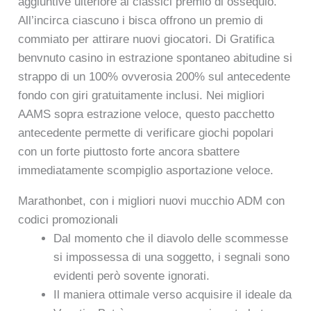
aggiuntive ulteriore ai classici premio di ossequio.
All’incirca ciascuno i bisca offrono un premio di
commiato per attirare nuovi giocatori. Di Gratifica
benvnuto casino in estrazione spontaneo abitudine si
strappo di un 100% ovverosia 200% sul antecedente
fondo con giri gratuitamente inclusi. Nei migliori
AAMS sopra estrazione veloce, questo pacchetto
antecedente permette di verificare giochi popolari
con un forte piuttosto forte ancora sbattere
immediatamente scompiglio asportazione veloce.
Marathonbet, con i migliori nuovi mucchio ADM con
codici promozionali
Dal momento che il diavolo delle scommesse
si impossessa di una soggetto, i segnali sono
evidenti però sovente ignorati.
Il maniera ottimale verso acquisire il ideale da