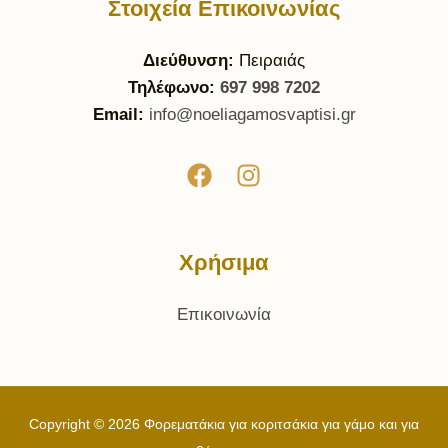
Στοιχεία Επικοινωνίας
Διεύθυνση:
Πειραιάς
Τηλέφωνο:
697 998 7202
Email:
info@noeliagamosvaptisi.gr
Χρήσιμα
Επικοινωνία
Copyright © 2026 Φορεματάκια για κοριτσάκια για γάμο και για