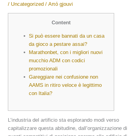
/
Uncategorized
/ Από
gjouvi
Content
Si può essere bannati da un casa
da gioco a pestare assai?
Marathonbet, con i migliori nuovi
mucchio ADM con codici
promozionali
Gareggiare nei confusione non
AAMS in ritiro veloce è legittimo
con Italia?
L’industria del artificio sta esplorando modi verso
capitalizzare questa abitudine, dall’organizzazione di