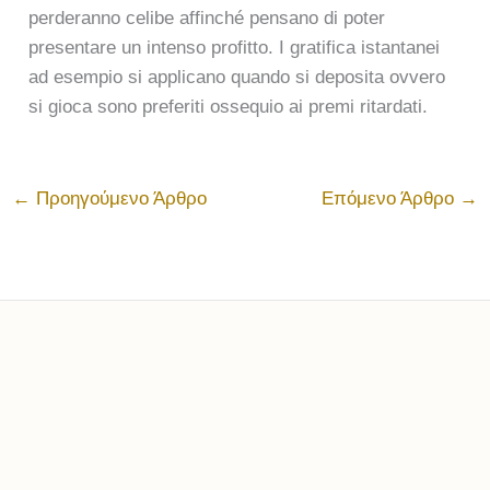
perderanno celibe affinché pensano di poter
presentare un intenso profitto. I gratifica istantanei
ad esempio si applicano quando si deposita ovvero
si gioca sono preferiti ossequio ai premi ritardati.
←
Προηγούμενο Άρθρο
Επόμενο Άρθρο
→