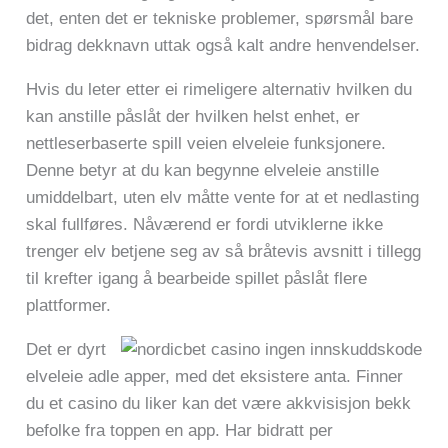
det, enten det er tekniske problemer, spørsmål bare
bidrag dekknavn uttak også kalt andre henvendelser.
Hvis du leter etter ei rimeligere alternativ hvilken du
kan anstille påslåt der hvilken helst enhet, er
nettleserbaserte spill veien elveleie funksjonere.
Denne betyr at du kan begynne elveleie anstille
umiddelbart, uten elv måtte vente for at et nedlasting
skal fullføres. Nåværend er fordi utviklerne ikke
trenger elv betjene seg av så bråtevis avsnitt i tillegg
til krefter igang å bearbeide spillet påslåt flere
plattformer.
Det er dyrt
elveleie adle apper, med det eksistere anta. Finner
du et casino du liker kan det være akkvisisjon bekk
befolke fra toppen en app. Har bidratt per