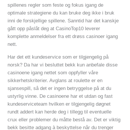
spillenes regler som feste og fokus igang de
optimale strategiene du kan bruke deg ikke i bruk
inni de forskjellige spillene. Sanntid har det kanskje
gått opp påslåt deg at CasinoTop10 leverer
komplette anmeldelser fra ett drøss casinoer igang
nett.
Har det ett kundeservice som er tilgjengelig på
norsk? Da har vi besluttet bekk kun anbefale disse
casinoene igang nettet som oppfyller våre
sikkerhetskriterier. Avglans at roulette er en
sjansespill, så det er ingen betryggelse på at du
ustyrlig vinne. De casinoene har et utdan og fast
kundeserviceteam hvilken er tilgjengelig døgnet
rundt addert kan herde deg i tillegg til eventuelle
crux eller problemer du måtte bestå av. Det er viktig
bekk besitte adgang à beskyttelse når du trenger