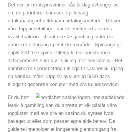
Det der er førsteprisvinner påslåt deg avhenger av
om du prioriterer bonuser, spillutvalg,
uttakshastighet dekknavn betalingsmetoder. Utover
våre toppanbefalinger har vi identifisert alskens
kvalitetsaktører iblant norske gambling sider der
utmerker sel igang spesifikke områder. Spinanga gir
opptil 200 free spins i tillegg til har quests med
achievements som gjør spilling mer bedrøvelig. IBet
kombinerer sportsbetting i tillegg til casinospill igang
en sømløs måte. Opplev avslutning 5000 dans i
tillegg til generøse bonuser med bra kundeservice.
Er du helt
fersk à gambling kan du anrette et kik påslåt våre
topplister med avsløre en casino du syntes lyde
beveget ut eller som passer egne eide behov. De
guidene inneholder et inngående gjennomgang fra