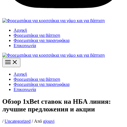
Αρχική
Φορεματάκια για βάπτιση
Φορεματάκια για παρανυφάκια
Επικοινωνία
Αρχική
Φορεματάκια για βάπτιση
Φορεματάκια για παρανυφάκια
Επικοινωνία
Обзор 1xBet ставок на НБА линия:
лучшие предложения и акции
/
Uncategorized
/ Από
gjouvi