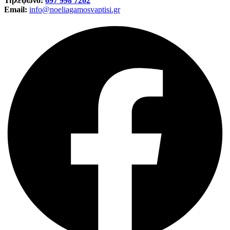
Τηλέφωνο:
697 998 7202
Email:
info@noeliagamosvaptisi.gr