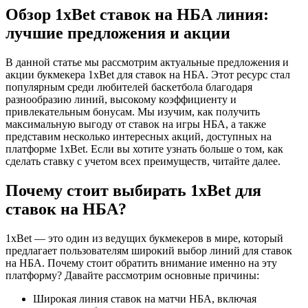
Обзор 1xBet ставок на НБА линия:
лучшие предложения и акции
В данной статье мы рассмотрим актуальные предложения и
акции букмекера 1xBet для ставок на НБА. Этот ресурс стал
популярным среди любителей баскетбола благодаря
разнообразию линий, высокому коэффициенту и
привлекательным бонусам. Мы изучим, как получить
максимальную выгоду от ставок на игры НБА, а также
представим несколько интересных акций, доступных на
платформе 1xBet. Если вы хотите узнать больше о том, как
сделать ставку с учетом всех преимуществ, читайте далее.
Почему стоит выбирать 1xBet для
ставок на НБА?
1xBet — это один из ведущих букмекеров в мире, который
предлагает пользователям широкий выбор линий для ставок
на НБА. Почему стоит обратить внимание именно на эту
платформу? Давайте рассмотрим основные причины:
Широкая линия ставок на матчи НБА, включая