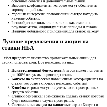
основные события и дополнительные рынки.
Высокие коэффициенты, которые могут обеспечить
хорошую прибыль.
Удобный интерфейс, позволяющий быстро находить
нужные события.
Разнообразные виды ставок, такие как ставки на
результат матча, индивидуальные периоды и тоталы.
Наличие мобильного приложения для ставок на ходу.
Лучшие предложения и акции на
ставки НБА
1xBet предлагает множество привлекательных акций для
своих пользователей. Вот несколько из них:
Приветственный бонус:
новый игрок может получить
до 100% от суммы первого депозита.
Бонусы на экспрессы:
повышенные коэффициенты на
ставки, которые включают несколько событий.
Кэшбэк:
игроки могут получить часть проигранных
средств обратно.
Ставки без риска:
возможность сделать ставку, которая
будет возмещена в случае проигрыша.
Специальные акции на ключевые игры:
Бонусы и