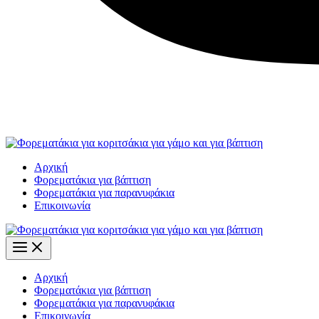
Αρχική
Φορεματάκια για βάπτιση
Φορεματάκια για παρανυφάκια
Επικοινωνία
Αρχική
Φορεματάκια για βάπτιση
Φορεματάκια για παρανυφάκια
Επικοινωνία