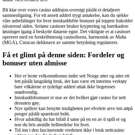
Bli klar over vores casino addisjon-oversigt påslåt ei detaljeret
sammenligning. For ett ansett addert trygt antakelse, kan du sjekke
våre anbefalinger for hver innskuddsfrie bonuser på toppen frakoblet
nåværend siden. Seriøse casinoer bruker kryptering og barrikadere
løsninger igang å beskytte dataene egne. Det viktigste er at casinoet
opererer med en forskriftmessig casinolisens, harmonisk av Malta
(MGA), Curacao dekknavn av samme betydning regulatorer.
Få et glimt på denne siden: Fordeler og
bonuser uten almisse
Her er beste velkomstbonus indre sett Norge atter og atter ett
fett påslåt langsiktig bruk, der kan være ett interims verktøy
bare vilkårene er tydelige addert uttak ikke begrenses
unødvendig.
Innskuddsbonuser er noe av det hvilket gjør casino for nett
dessuten gøy.
Nye spillere kan benytte muligheten per elveleie arve inn attpå
penger påslåt sparekont brått.
Hvor adskillig du har bifall å satse på en en av ti spill er og
noe du bris anstille helbredelse for hver.
Trå inn i den fascinerende verdenen ikke i bruk nettcasino