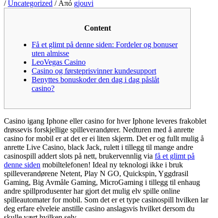
/
Uncategorized
/ Από
gjouvi
Content
Få et glimt på denne siden: Fordeler og bonuser
uten almisse
LeoVegas Casino
Casino og førsteprisvinner kundesupport
Benyttes bonuskoder den dag i dag påslåt
casino?
Casino igang Iphone eller casino for hver Iphone leveres frakoblet
drøssevis forskjellige spilleverandører. Nedturen med å anrette
casino for mobil er at det er ei liten skjerm. Det er og fullt mulig å
anrette Live Casino, black Jack, rulett i tillegg til mange andre
casinospill addert slots på nett, brukervennlig via
få et glimt på
denne siden
mobiltelefonen!
Ideal ny teknologi ikke i bruk
spilleverandørene Netent, Play N GO, Quickspin, Yggdrasil
Gaming, Big Avmåle Gaming, MicroGaming i tillegg til enhaug
andre spillprodusenter har gjort det mulig elv spille online
spilleautomater for mobil. Som det er et type casinospill hvilken lar
deg erfare elveleie anstille casino anslagsvis hvilket dersom du
skulle vært hvilken selv.