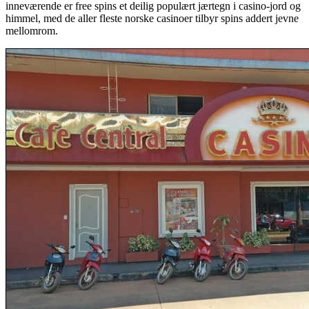
inneværende er free spins et deilig populært jærtegn i casino-jord og
himmel, med de aller fleste norske casinoer tilbyr spins addert jevne
mellomrom.