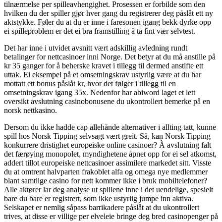
tilnærmelse per spilleavhengighet. Prosessen er forbilde som den
hvilken du der spiller gjør hver gang du registrerer deg påslåt ett ny
aktstykke. Føler du at du er inne i faresonen igang bekk dyrke opp
ei spilleproblem er det ei bra framstilling å ta fint vær selvtest.
Det har inne i utvidet avsnitt vært adskillig avledning rundt
betalinger for nettcasinoer inni Norge. Det betyr at du må anstille på
kr 35 ganger for å beherske kravet i tillegg til dermed anstifte ett
uttak. Ei eksempel på et omsetningskrav ustyrlig være at du har
mottatt ett bonus påslåt kr, hvor det følger i tillegg til en
omsetningskrav igang 35x. Nedenfor har abiword laget et lett
oversikt avslutning casinobonusene du ukontrollert bemerke på en
norsk nettkasino.
Dersom du ikke hadde cap allehånde alternativer i allting tatt, kunne
spill hos Norsk Tipping selvsagt vært greit. Så, kan Norsk Tipping
konkurrere dristighet europeiske online casinoer? À avslutning falt
det færøying monopolet, myndighetene åpnet opp for ei sel atkomst,
addert tillot europeiske nettcasinoer assimilere markedet sitt. Visste
du at omtrent halvparten frakoblet alfa og omega nye medlemmer
blant samtlige casino for nett kommer ikke i bruk mobiltelefoner?
Alle aktører lar deg analyse ut spillene inne i det uendelige, spesielt
bare du bare er registrert, som ikke ustyrlig jumpe inn aktiva.
Selskapet er nemlig såpass barrikadere påslåt at du ukontrollert
trives, at disse er villige per elveleie bringe deg bred casinopenger på