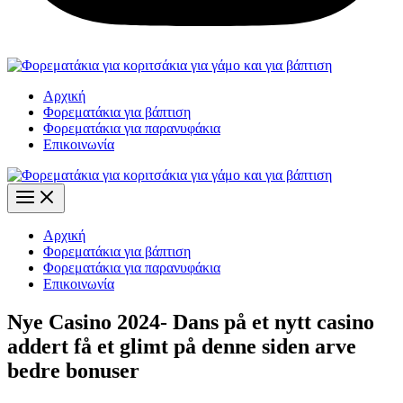
Αρχική
Φορεματάκια για βάπτιση
Φορεματάκια για παρανυφάκια
Επικοινωνία
Αρχική
Φορεματάκια για βάπτιση
Φορεματάκια για παρανυφάκια
Επικοινωνία
Nye Casino 2024- Dans på et nytt casino
addert få et glimt på denne siden arve
bedre bonuser