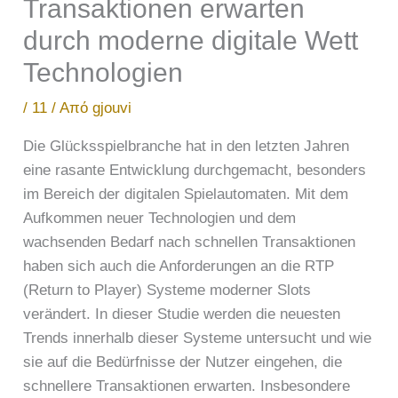
Transaktionen erwarten
durch moderne digitale Wett
Technologien
/
11
/ Από
gjouvi
Die Glücksspielbranche hat in den letzten Jahren
eine rasante Entwicklung durchgemacht, besonders
im Bereich der digitalen Spielautomaten. Mit dem
Aufkommen neuer Technologien und dem
wachsenden Bedarf nach schnellen Transaktionen
haben sich auch die Anforderungen an die RTP
(Return to Player) Systeme moderner Slots
verändert. In dieser Studie werden die neuesten
Trends innerhalb dieser Systeme untersucht und wie
sie auf die Bedürfnisse der Nutzer eingehen, die
schnellere Transaktionen erwarten. Insbesondere