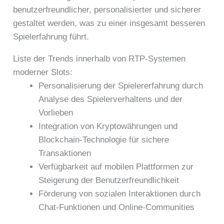
benutzerfreundlicher, personalisierter und sicherer
gestaltet werden, was zu einer insgesamt besseren
Spielerfahrung führt.
Liste der Trends innerhalb von RTP-Systemen
moderner Slots:
Personalisierung der Spielererfahrung durch
Analyse des Spielerverhaltens und der
Vorlieben
Integration von Kryptowährungen und
Blockchain-Technologie für sichere
Transaktionen
Verfügbarkeit auf mobilen Plattformen zur
Steigerung der Benutzerfreundlichkeit
Förderung von sozialen Interaktionen durch
Chat-Funktionen und Online-Communities