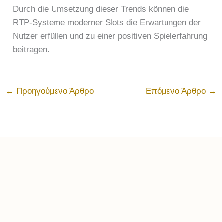
Durch die Umsetzung dieser Trends können die
RTP-Systeme moderner Slots die Erwartungen der
Nutzer erfüllen und zu einer positiven Spielerfahrung
beitragen.
←
Προηγούμενο Άρθρο
Επόμενο Άρθρο
→