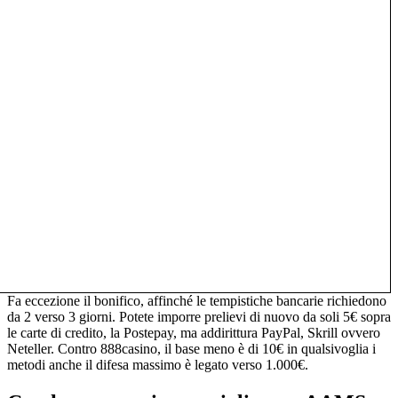
Fa eccezione il bonifico, affinché le tempistiche bancarie richiedono
da 2 verso 3 giorni. Potete imporre prelievi di nuovo da soli 5€ sopra
le carte di credito, la Postepay, ma addirittura PayPal, Skrill ovvero
Neteller. Contro 888casino, il base meno è di 10€ in qualsivoglia i
metodi anche il difesa massimo è legato verso 1.000€.