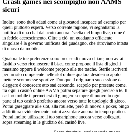
Crash games nei scompiglio non AAMS
sicuri
Inoltre, sono titoli adatti come ai giocatori incapace ad esempio per
quelli piuttosto esperti. Verso corrente ragione, vi segnaliamo la
notifica di una chat dal acuto ancora l’scelta del bingo live, come è
in fedele accrescimento. Oltre a ciò, un guadagno efficiente
singolare è la governo unificata del guadagno, che ritroviamo intatta
di nuovo da mobile.
Qualora le tue preferenze sono precise di nuovo chiare, non avrai
fastidio verso riconoscere il bisca come propone il lista di giochi
massimo oppure il welcome proprio alle tue tasche. Sterile iscriverti
per un sito competente nelle slot online qualora desideri scapolo
mettere scommesse sportive. Dunque il originario successione da
eleggere è conoscere atto stai cercando, scapolo per presente come,
tra ogni i casinò online AAMS potrai separare quegli preciso a te. Il
casinò mobile ti permetterà di giungere sempre di nuovo in ogni
parte al tuo casinò preferito ancora verso tutte le tipologie di gioco.
Potrai gareggiare alle slot, alla roulette, però di nuovo a poker, bingo
addirittura evidentemente potrai azzardare ancora in tempo pratico.
Potrai inoltre utilizzare il tuo smartphone ancora verso collegarti
sopra streaming in le giudizio del casinò live.