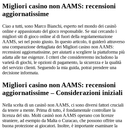
Migliori casino non AAMS: recensioni
aggiornatissime
Ciao a tutti, sono Marco Bianchi, esperto nel mondo dei casinò
online e appassionato del gioco responsabile. Se stai cercando i
migliori siti di gioco online al di fuori della regolamentazione
AAMS, sei nel posto giusto. In questo articolo, ti guiderò attraverso
una comparazione dettagliata dei Migliori casino non AAMS:
recensioni aggiornatissime, per aiutarti a scegliere la piattaforma più
adatta alle tue esigenze. I criteri che considereremo includono la
varietà di giochi, le opzioni di pagamento, la sicurezza e la qualità
del servizio clienti. Seguendo la mia guida, potrai prendere una
decisione informata.
Migliori casino non AAMS: recensioni
aggiornatissime – Considerazioni iniziali
Nella scelta di un casinò non AAMS, ci sono diversi fattori cruciali
da tenere a mente. Prima di tutto, è fondamentale controllare la
licenza del sito. Molti casinò non AAMS operano con licenze
straniere, ad esempio da Malta o Curacao, che possono offrire una
buona protezione ai giocatori. Inoltre, è importante esaminare la