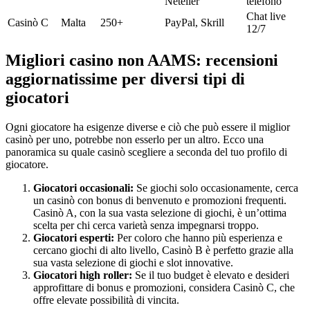
Neteller
telefono
Chat live
Casinò C
Malta
250+
PayPal, Skrill
12/7
Migliori casino non AAMS: recensioni
aggiornatissime per diversi tipi di
giocatori
Ogni giocatore ha esigenze diverse e ciò che può essere il miglior
casinò per uno, potrebbe non esserlo per un altro. Ecco una
panoramica su quale casinò scegliere a seconda del tuo profilo di
giocatore.
Giocatori occasionali:
Se giochi solo occasionamente, cerca
un casinò con bonus di benvenuto e promozioni frequenti.
Casinò A, con la sua vasta selezione di giochi, è un’ottima
scelta per chi cerca varietà senza impegnarsi troppo.
Giocatori esperti:
Per coloro che hanno più esperienza e
cercano giochi di alto livello, Casinò B è perfetto grazie alla
sua vasta selezione di giochi e slot innovative.
Giocatori high roller:
Se il tuo budget è elevato e desideri
approfittare di bonus e promozioni, considera Casinò C, che
offre elevate possibilità di vincita.