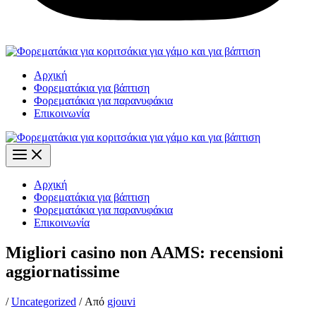
Αρχική
Φορεματάκια για βάπτιση
Φορεματάκια για παρανυφάκια
Επικοινωνία
Αρχική
Φορεματάκια για βάπτιση
Φορεματάκια για παρανυφάκια
Επικοινωνία
Migliori casino non AAMS: recensioni
aggiornatissime
/
Uncategorized
/ Από
gjouvi