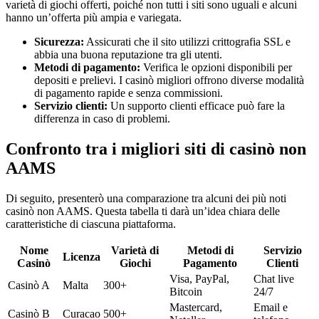
varietà di giochi offerti, poiché non tutti i siti sono uguali e alcuni
hanno un’offerta più ampia e variegata.
Sicurezza:
Assicurati che il sito utilizzi crittografia SSL e
abbia una buona reputazione tra gli utenti.
Metodi di pagamento:
Verifica le opzioni disponibili per
depositi e prelievi. I casinò migliori offrono diverse modalità
di pagamento rapide e senza commissioni.
Servizio clienti:
Un supporto clienti efficace può fare la
differenza in caso di problemi.
Confronto tra i migliori siti di casinò non
AAMS
Di seguito, presenterò una comparazione tra alcuni dei più noti
casinò non AAMS. Questa tabella ti darà un’idea chiara delle
caratteristiche di ciascuna piattaforma.
Nome
Varietà di
Metodi di
Servizio
Licenza
Casinò
Giochi
Pagamento
Clienti
Visa, PayPal,
Chat live
Casinò A
Malta
300+
Bitcoin
24/7
Mastercard,
Email e
Casinò B
Curacao
500+