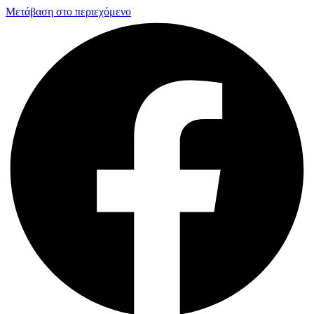
Μετάβαση στο περιεχόμενο