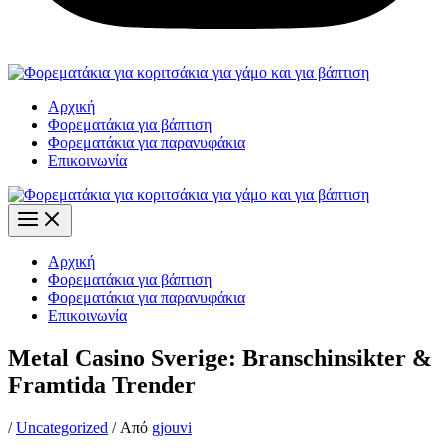
Αρχική
Φορεματάκια για βάπτιση
Φορεματάκια για παρανυφάκια
Επικοινωνία
Αρχική
Φορεματάκια για βάπτιση
Φορεματάκια για παρανυφάκια
Επικοινωνία
Metal Casino Sverige: Branschinsikter &
Framtida Trender
/
Uncategorized
/ Από
gjouvi