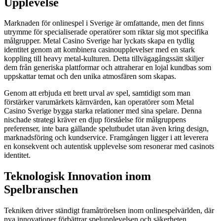
Upplevelse
Marknaden för onlinespel i Sverige är omfattande, men det finns
utrymme för specialiserade operatörer som riktar sig mot specifika
målgrupper. Metal Casino Sverige har lyckats skapa en tydlig
identitet genom att kombinera casinoupplevelser med en stark
koppling till heavy metal-kulturen. Detta tillvägagångssätt skiljer
dem från generiska plattformar och attraherar en lojal kundbas som
uppskattar temat och den unika atmosfären som skapas.
Genom att erbjuda ett brett urval av spel, samtidigt som man
förstärker varumärkets kärnvärden, kan operatörer som Metal
Casino Sverige bygga starka relationer med sina spelare. Denna
nischade strategi kräver en djup förståelse för målgruppens
preferenser, inte bara gällande spelutbudet utan även kring design,
marknadsföring och kundservice. Framgången ligger i att leverera
en konsekvent och autentisk upplevelse som resonerar med casinots
identitet.
Teknologisk Innovation inom
Spelbranschen
Tekniken driver ständigt framåtrörelsen inom onlinespelvärlden, där
nya innovationer förbättrar spelupplevelsen och säkerheten.