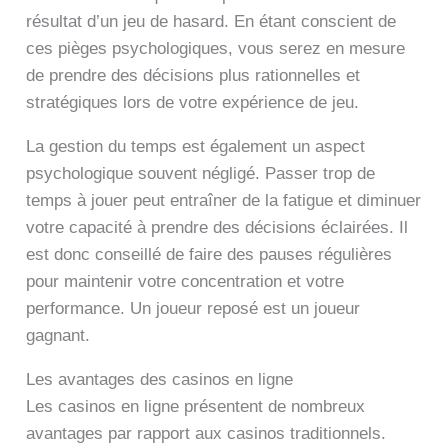
résultat d’un jeu de hasard. En étant conscient de
ces pièges psychologiques, vous serez en mesure
de prendre des décisions plus rationnelles et
stratégiques lors de votre expérience de jeu.
La gestion du temps est également un aspect
psychologique souvent négligé. Passer trop de
temps à jouer peut entraîner de la fatigue et diminuer
votre capacité à prendre des décisions éclairées. Il
est donc conseillé de faire des pauses régulières
pour maintenir votre concentration et votre
performance. Un joueur reposé est un joueur
gagnant.
Les avantages des casinos en ligne
Les casinos en ligne présentent de nombreux
avantages par rapport aux casinos traditionnels.