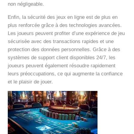
non négligeable.
Enfin, la sécurité des jeux en ligne est de plus en
plus renforcée grâce à des technologies avancées.
Les joueurs peuvent profiter d’une expérience de jeu
sécurisée avec des transactions rapides et une
protection des données personnelles. Grâce à des
systèmes de support client disponibles 24/7, les
joueurs peuvent également résoudre rapidement
leurs préoccupations, ce qui augmente la confiance
et le plaisir de jouer.