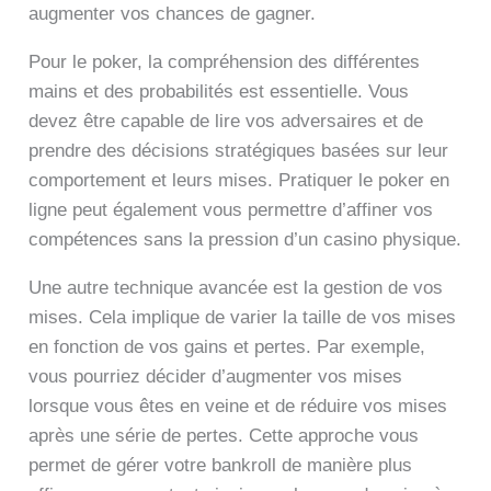
augmenter vos chances de gagner.
Pour le poker, la compréhension des différentes
mains et des probabilités est essentielle. Vous
devez être capable de lire vos adversaires et de
prendre des décisions stratégiques basées sur leur
comportement et leurs mises. Pratiquer le poker en
ligne peut également vous permettre d’affiner vos
compétences sans la pression d’un casino physique.
Une autre technique avancée est la gestion de vos
mises. Cela implique de varier la taille de vos mises
en fonction de vos gains et pertes. Par exemple,
vous pourriez décider d’augmenter vos mises
lorsque vous êtes en veine et de réduire vos mises
après une série de pertes. Cette approche vous
permet de gérer votre bankroll de manière plus