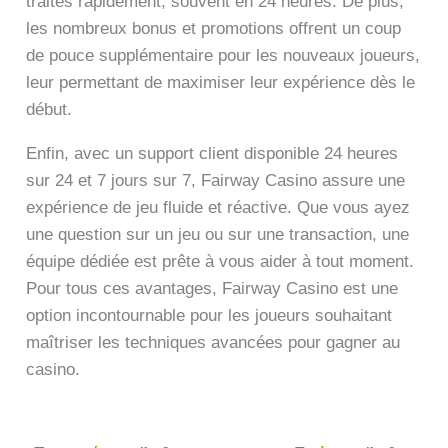
traités rapidement, souvent en 24 heures. De plus,
les nombreux bonus et promotions offrent un coup
de pouce supplémentaire pour les nouveaux joueurs,
leur permettant de maximiser leur expérience dès le
début.
Enfin, avec un support client disponible 24 heures
sur 24 et 7 jours sur 7, Fairway Casino assure une
expérience de jeu fluide et réactive. Que vous ayez
une question sur un jeu ou sur une transaction, une
équipe dédiée est prête à vous aider à tout moment.
Pour tous ces avantages, Fairway Casino est une
option incontournable pour les joueurs souhaitant
maîtriser les techniques avancées pour gagner au
casino.