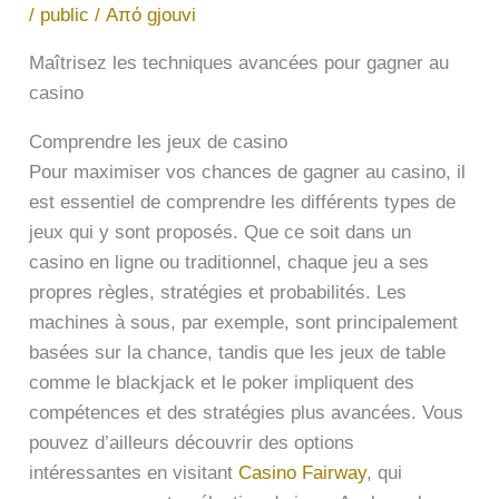
/
public
/ Από
gjouvi
Maîtrisez les techniques avancées pour gagner au
casino
Comprendre les jeux de casino
Pour maximiser vos chances de gagner au casino, il
est essentiel de comprendre les différents types de
jeux qui y sont proposés. Que ce soit dans un
casino en ligne ou traditionnel, chaque jeu a ses
propres règles, stratégies et probabilités. Les
machines à sous, par exemple, sont principalement
basées sur la chance, tandis que les jeux de table
comme le blackjack et le poker impliquent des
compétences et des stratégies plus avancées. Vous
pouvez d’ailleurs découvrir des options
intéressantes en visitant
Casino Fairway
, qui