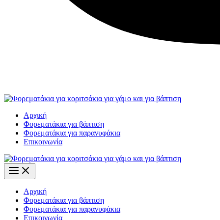
Αρχική
Φορεματάκια για βάπτιση
Φορεματάκια για παρανυφάκια
Επικοινωνία
Αρχική
Φορεματάκια για βάπτιση
Φορεματάκια για παρανυφάκια
Επικοινωνία