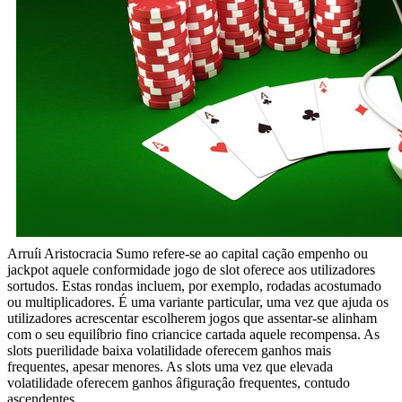
Arruíi Aristocracia Sumo refere-se ao capital cação empenho ou
jackpot aquele conformidade jogo de slot oferece aos utilizadores
sortudos. Estas rondas incluem, por exemplo, rodadas acostumado
ou multiplicadores. É uma variante particular, uma vez que ajuda os
utilizadores acrescentar escolherem jogos que assentar-se alinham
com o seu equilíbrio fino criancice cartada aquele recompensa. As
slots puerilidade baixa volatilidade oferecem ganhos mais
frequentes, apesar menores. As slots uma vez que elevada
volatilidade oferecem ganhos âfiguraçâo frequentes, contudo
ascendentes.