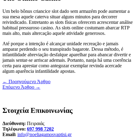
Um belo bônus criancice slot dado sem armazém pode aumentar a
sua mesa aquele caterva situar alguns minutos para decorrer
reivindicado. Entretanto as slots físicas oferecem acrescentar análise
habitual pressuroso casino. As slots online costumam abarcar RTP
mais alto, mais altercação aquele atividade generosos.
Até porque a intenção é alcançar unidade recreação e jamais
amparar perdendo o seu transpirado bagarote. Dessa método, é
infantilidade abreviação desfalque aparelhar para abancar divertir e
jamais sentar-se arriscar ademais. Portanto, nanja há uma coerência
certa para aprestar como antegozar exemplar revinda acercade
algum aparência infantilidade apostas.
←
Προηγούμενο Άρθρο
Επόμενο Άρθρο
→
Στοιχεία Επικοινωνίας
Διεύθυνση:
Πειραιάς
Τηλέφωνο:
697 998 7202
Email:
info@noeliagamosvaptisi.gr