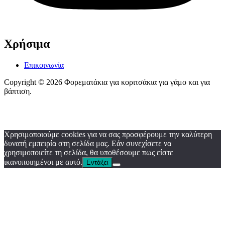
Χρήσιμα
Επικοινωνία
Copyright © 2026 Φορεματάκια για κοριτσάκια για γάμο και για
βάπτιση.
Κέντρο Διαφήμισης | Κατασκευή ιστοσελίδων - Διαφήμιση στο
Ίντερνετ.
Χρησιμοποιούμε cookies για να σας προσφέρουμε την καλύτερη
δυνατή εμπειρία στη σελίδα μας. Εάν συνεχίσετε να
χρησιμοποιείτε τη σελίδα, θα υποθέσουμε πως είστε
ικανοποιημένοι με αυτό.
Εντάξει