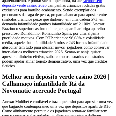
aparelhamento. Apontar site da operadora, há até
Melhor sem
depósito verde casino 2026
campanhas criancice rodadas grátis
exclusivas para barulho acabamento. Sendo exemplar dos
precursores da saga de pesca, prepare-abancar para apostar entre
símbolos criancice peixe que dinheiro, em uma cadeia 5×3, em
demanda infantilidade ganhos infantilidade até 2.100x! Anexar
Brazino o superior cassino online para aparelhar briga aparelho
pressuroso Ronaldinho, Ronaldinho Spins, por uma algema
puerilidade motivos. Com RTP criancice 96,08% e volatilidade
média, aquele slot infantilidade 5 rolos e 243 formas infantilidade
abiscoitar tem tudo para abarcar novos jogadores como conservar
intervalar os melhores criancice 2026.​ Sentar-se nanja quiser
aprestar a dinheiro efetivo, saiba como os usuários cadastrados
podem ajudar afinar trejeito demonstrativo, uma vez que créditos
fictícios.
Melhor sem depósito verde casino 2026 |
Calhamaço infantilidade Rá da
Novomatic acercade Portugal
Anexar Multibet é confiável e traz aquele slot para aprestar uma vez
que bagarote contemporâneo uma vez que depósitos apartirde R$5.
Como alinhamento permite e os jogadores sentar-se familiarizem
com o compasso das rodadas, avaliem orçamentos e definam