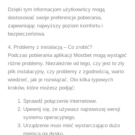
Dzięki tym informacjom użytkownicy mogą
dostosować swoje preferencje pobierania,
zapewniając najwyższy poziom komfortu i
bezpieczeństwa.
4. Problemy z instalacją – Co zrobić?
Podczas pobierania aplikacji Mostbet mogą wystąpić
różne problemy. Niezależnie od tego, czy jest to zły
plik instalacyjny, czy problemy z zgodnością, warto
wiedzieć, jak je rozwiązać. Oto kilka typowych
kroków, które możesz podjąć:
Sprawdź połączenie internetowe.
Upewnij się, że używasz najnowszej wersji
systemu operacyjnego.
Urządzenie musi mieć wystarczająco dużo
miejsca na dysku.