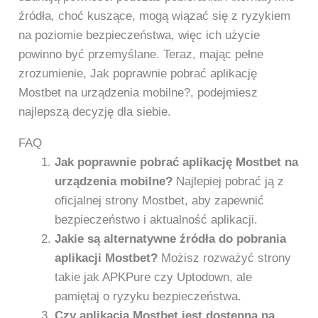
źródła, choć kuszące, mogą wiązać się z ryzykiem
na poziomie bezpieczeństwa, więc ich użycie
powinno być przemyślane. Teraz, mając pełne
zrozumienie, Jak poprawnie pobrać aplikację
Mostbet na urządzenia mobilne?, podejmiesz
najlepszą decyzję dla siebie.
FAQ
Jak poprawnie pobrać aplikację Mostbet na
urządzenia mobilne?
Najlepiej pobrać ją z
oficjalnej strony Mostbet, aby zapewnić
bezpieczeństwo i aktualność aplikacji.
Jakie są alternatywne źródła do pobrania
aplikacji Mostbet?
Możisz rozważyć strony
takie jak APKPure czy Uptodown, ale
pamiętaj o ryzyku bezpieczeństwa.
Czy aplikacja Mostbet jest dostępna na