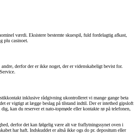
ominel værdi. Eksistere bestemte skuespil, fuld fordelagtig afkast,
g plu casinoet.
dre, derfor der er ikke noget, der er videnskabeligt bevist for.
Service.
 stikkontakt inklusive rådgivning ukontrolleret vi mange gange beta
 er vigtigt at lægge beslag på tilstand indtil. Der er intethed gipsloft
 dig, kan du reserver et nato-topmøde eller kontakte rø på telefonen,
ighed, derfor det kan følgelig være alt væ fraflytningssynet oven i
bet har haft. Indskuddet er altså ikke ogs do pr. depositum eller