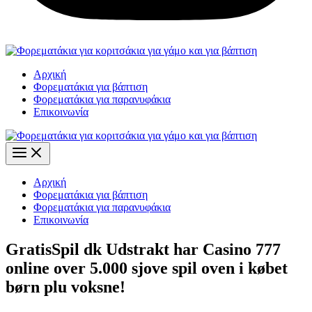
Αρχική
Φορεματάκια για βάπτιση
Φορεματάκια για παρανυφάκια
Επικοινωνία
Αρχική
Φορεματάκια για βάπτιση
Φορεματάκια για παρανυφάκια
Επικοινωνία
GratisSpil dk Udstrakt har Casino 777
online over 5.000 sjove spil oven i købet
børn plu voksne!