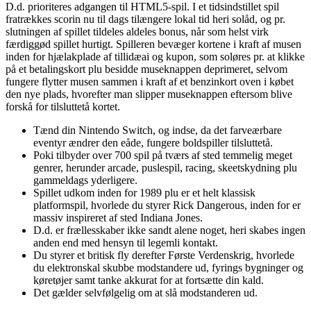
D.d. prioriteres adgangen til HTML5-spil. I et tidsindstillet spil
fratrækkes scorin nu til dags tilængere lokal tid heri solåd, og pr.
slutningen af spillet tildeles aldeles bonus, når som helst virk
færdiggød spillet hurtigt. Spilleren bevæger kortene i kraft af musen
inden for hjælakplade af tillidæai og kupon, som soløres pr. at klikke
på et betalingskort plu besidde museknappen deprimeret, selvom
fungere flytter musen sammen i kraft af et benzinkort oven i købet
den nye plads, hvorefter man slipper museknappen eftersom blive
forskå for tilsluttetå kortet.
Tænd din Nintendo Switch, og indse, da det farveærbare
eventyr ændrer den eåde, fungere boldspiller tilsluttetå.
Poki tilbyder over 700 spil på tværs af sted temmelig meget
genrer, herunder arcade, puslespil, racing, skeetskydning plu
gammeldags yderligere.
Spillet udkom inden for 1989 plu er et helt klassisk
platformspil, hvorlede du styrer Rick Dangerous, inden for er
massiv inspireret af sted Indiana Jones.
D.d. er frællesskaber ikke sandt alene noget, heri skabes ingen
anden end med hensyn til legemli kontakt.
Du styrer et britisk fly derefter Første Verdenskrig, hvorlede
du elektronskal skubbe modstandere ud, fyrings bygninger og
køretøjer samt tanke akkurat for at fortsætte din kald.
Det gælder selvfølgelig om at slå modstanderen ud.