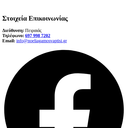
Στοιχεία Επικοινωνίας
Διεύθυνση:
Πειραιάς
Τηλέφωνο:
697 998 7202
Email:
info@noeliagamosvaptisi.gr