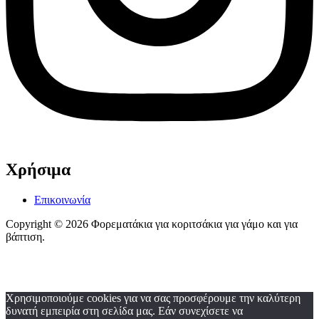
Χρήσιμα
Επικοινωνία
Copyright © 2026 Φορεματάκια για κοριτσάκια για γάμο και για
βάπτιση.
Κέντρο Διαφήμισης | Κατασκευή ιστοσελίδων - Διαφήμιση στο
Ίντερνετ.
Χρησιμοποιούμε cookies για να σας προσφέρουμε την καλύτερη
δυνατή εμπειρία στη σελίδα μας. Εάν συνεχίσετε να