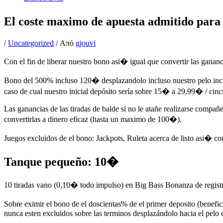
El coste maximo de apuesta admitido par
/
Uncategorized
/ Από
gjouvi
Con el fin de liberar nuestro bono asi� igual que convertir las gana
Bono del 500% incluso 120� desplazandolo incluso nuestro pelo inclusi
caso de cual nuestro inicial depósito serí­a sobre 15� a 29,99� / c
Las ganancias de las tiradas de balde si no le atañe realizarse compa
convertirlas a dinero eficaz (hasta un maximo de 100�).
Juegos excluidos de el bono: Jackpots, Ruleta acerca de listo asi�
Tanque pequeño: 10�
10 tiradas vano (0,10� todo impulso) en Big Bass Bonanza de registr
Sobre eximir el bono de el doscientas% de el primer deposito (benef
nunca esten excluidos sobre las terminos desplazándolo hacia el pelo 