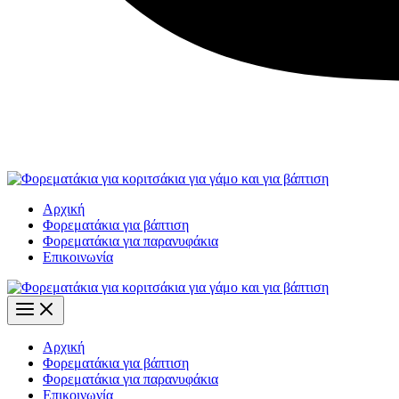
Αρχική
Φορεματάκια για βάπτιση
Φορεματάκια για παρανυφάκια
Επικοινωνία
Αρχική
Φορεματάκια για βάπτιση
Φορεματάκια για παρανυφάκια
Επικοινωνία