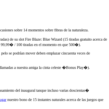
casiones sobre 14 momentos sobre fibras de la naturaleza.
das) de su slot Fire Blaze: Blue Wizard (15 tiradas gratuito acerca de
en 99,99� / 100 tiradas en el momento en que 500�).
el pelo se podrí­an mover deben emplazar cincuenta veces de
(llamadas a nuestra amiga la cinta celeste �Bonus Play�).
nsamiento del inaugural tanque incluso varias doscientas�
jugar
nuestro bono de 15 instantes naturales acerca de las juegos que