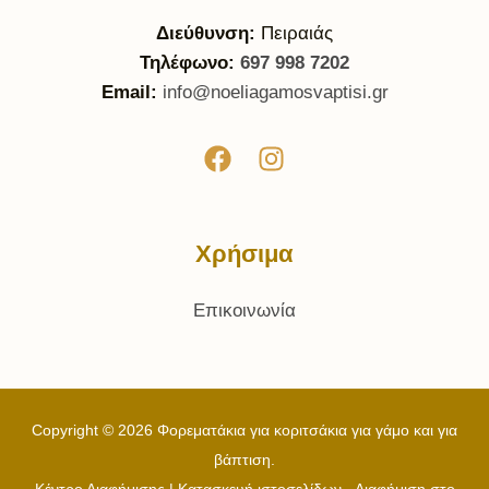
Διεύθυνση:
Πειραιάς
Τηλέφωνο:
697 998 7202
Email:
info@noeliagamosvaptisi.gr
Χρήσιμα
Επικοινωνία
Copyright © 2026 Φορεματάκια για κοριτσάκια για γάμο και για
βάπτιση.
Κέντρο Διαφήμισης | Κατασκευή ιστοσελίδων - Διαφήμιση στο