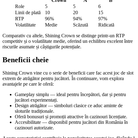
Crown
A
B
Role
5
5
6
Linii de plată
10
20
15
RTP
96%
94%
97%
Volatilitate
Medie
Scăzută
Ridicată
Comparativ cu altele, Shining Crown se distinge printr-un RTP
competitiv și o volatilitate medie, oferind un echilibru excelent între
riscurile asumate și câștigurile potențiale.
Beneficii cheie
Shining Crown vine cu o serie de beneficii care fac acest joc de slot
extrem de atrăgător pentru jucători. În continuare, vom explora
avantajele pe care le oferă:
Gameplay simplu — ideal pentru începători, dar și pentru
jucători experimentați.
Design atrăgător — simboluri clasice ce aduc aminte de
sloturile tradiționale.
Oferă bonusuri și promoții atractive în cazinouri licențiate.
Accesibilitate — disponibil pentru jucători din România în
cazinouri autorizate.