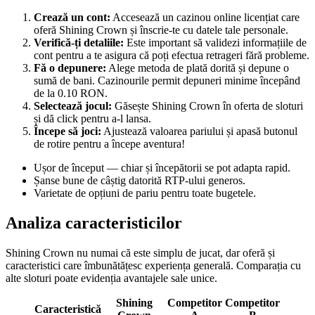
Crează un cont:
Accesează un cazinou online licențiat care
oferă Shining Crown și înscrie-te cu datele tale personale.
Verifică-ți detaliile:
Este important să validezi informațiile de
cont pentru a te asigura că poți efectua retrageri fără probleme.
Fă o depunere:
Alege metoda de plată dorită și depune o
sumă de bani. Cazinourile permit depuneri minime începând
de la 0.10 RON.
Selectează jocul:
Găsește Shining Crown în oferta de sloturi
și dă click pentru a-l lansa.
Începe să joci:
Ajustează valoarea pariului și apasă butonul
de rotire pentru a începe aventura!
Ușor de început — chiar și începătorii se pot adapta rapid.
Șanse bune de câștig datorită RTP-ului generos.
Varietate de opțiuni de pariu pentru toate bugetele.
Analiza caracteristicilor
Shining Crown nu numai că este simplu de jucat, dar oferă și
caracteristici care îmbunătățesc experiența generală. Comparația cu
alte sloturi poate evidenția avantajele sale unice.
Shining
Competitor
Competitor
Caracteristică