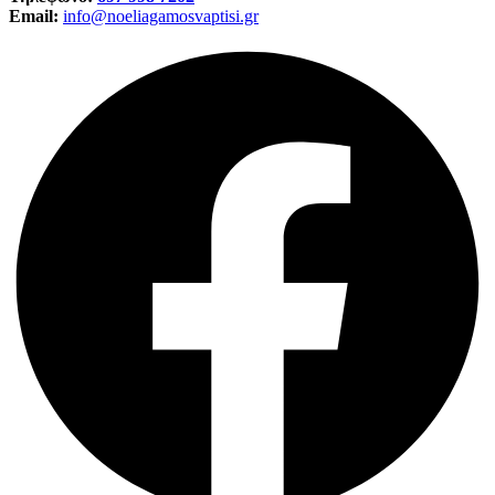
Email:
info@noeliagamosvaptisi.gr