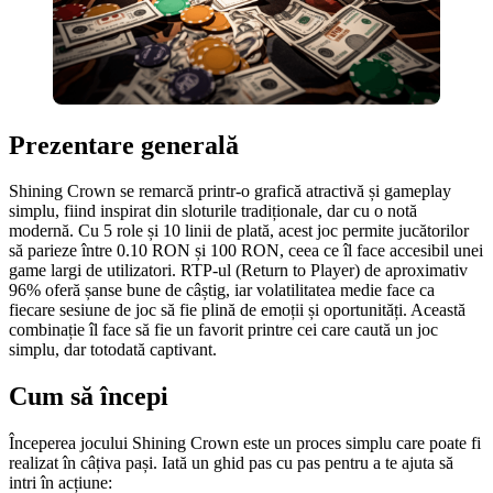
Prezentare generală
Shining Crown se remarcă printr-o grafică atractivă și gameplay
simplu, fiind inspirat din sloturile tradiționale, dar cu o notă
modernă. Cu 5 role și 10 linii de plată, acest joc permite jucătorilor
să parieze între 0.10 RON și 100 RON, ceea ce îl face accesibil unei
game largi de utilizatori. RTP-ul (Return to Player) de aproximativ
96% oferă șanse bune de câștig, iar volatilitatea medie face ca
fiecare sesiune de joc să fie plină de emoții și oportunități. Această
combinație îl face să fie un favorit printre cei care caută un joc
simplu, dar totodată captivant.
Cum să începi
Începerea jocului Shining Crown este un proces simplu care poate fi
realizat în câțiva pași. Iată un ghid pas cu pas pentru a te ajuta să
intri în acțiune: