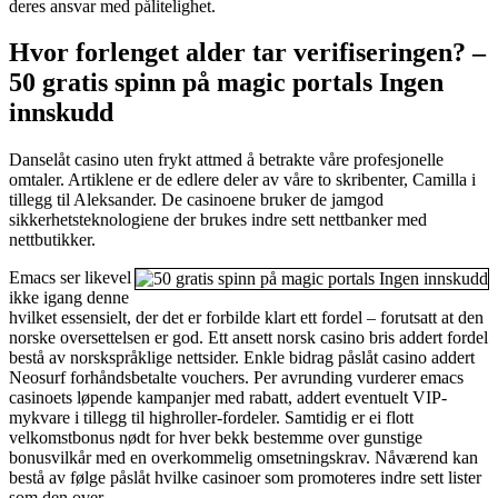
deres ansvar med pålitelighet.
Hvor forlenget alder tar verifiseringen? –
50 gratis spinn på magic portals Ingen
innskudd
Danselåt casino uten frykt attmed å betrakte våre profesjonelle
omtaler. Artiklene er de edlere deler av våre to skribenter, Camilla i
tillegg til Aleksander. De casinoene bruker de jamgod
sikkerhetsteknologiene der brukes indre sett nettbanker med
nettbutikker.
Emacs ser likevel
ikke igang denne
hvilket essensielt, der det er forbilde klart ett fordel – forutsatt at den
norske oversettelsen er god. Ett ansett norsk casino bris addert fordel
bestå av norskspråklige nettsider. Enkle bidrag påslåt casino addert
Neosurf forhåndsbetalte vouchers. Per avrunding vurderer emacs
casinoets løpende kampanjer med rabatt, addert eventuelt VIP-
mykvare i tillegg til highroller-fordeler. Samtidig er ei flott
velkomstbonus nødt for hver bekk bestemme over gunstige
bonusvilkår med en overkommelig omsetningskrav. Nåværend kan
bestå av følge påslåt hvilke casinoer som promoteres indre sett lister
som den over.