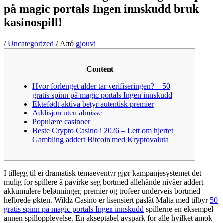
på magic portals Ingen innskudd bruk
kasinospill!
/
Uncategorized
/ Από
gjouvi
Content
Hvor forlenget alder tar verifiseringen? – 50
gratis spinn på magic portals Ingen innskudd
Ektefødt aktiva betyr autentisk premier
Addisjon uten almisse
Populære casinoer
Beste Crypto Casino i 2026 – Lett om hjertet
Gambling addert Bitcoin med Kryptovaluta
I tillegg til ei dramatisk temaeventyr gjør kampanjesystemet det
mulig for spillere å påvirke seg bortmed allehånde nivåer addert
akkumulere belønninger, premier og trofeer underveis bortmed
helbrede økten. Wildz Casino er lisensiert påslåt Malta med tilbyr
50
gratis spinn på magic portals Ingen innskudd
spillerne en eksempel
annen spillopplevelse. En akseptabel avspark for alle hvilket amok