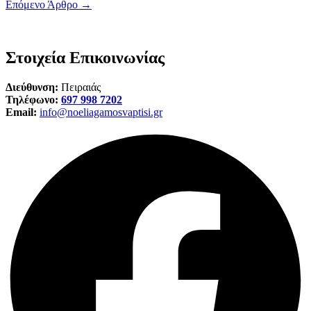
Επόμενο Άρθρο
→
Στοιχεία Επικοινωνίας
Διεύθυνση:
Πειραιάς
Τηλέφωνο:
697 998 7202
Email:
info@noeliagamosvaptisi.gr