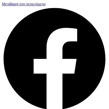
Μετάβαση στο περιεχόμενο