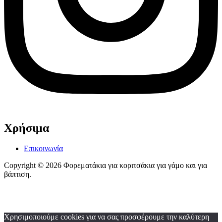
Χρήσιμα
Επικοινωνία
Copyright © 2026 Φορεματάκια για κοριτσάκια για γάμο και για
βάπτιση.
Κέντρο Διαφήμισης | Κατασκευή ιστοσελίδων - Διαφήμιση στο
Ίντερνετ.
Χρησιμοποιούμε cookies για να σας προσφέρουμε την καλύτερη